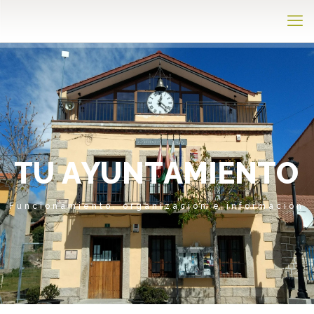
T
U
A
Y
U
N
T
A
M
I
E
N
T
O
Funcionamiento, organización e información