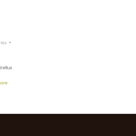
ries
rellus
ore