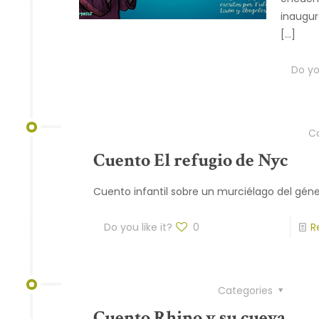
inaugur
[…]
Do you
C
Cuento El refugio de Nyc
Cuento infantil sobre un murciélago del gén
Do you like it?
0
R
Categories
Cuento Rhino y su cueva