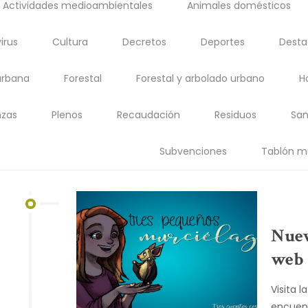
Actividades medioambientales
Animales domésticos
irus
Cultura
Decretos
Deportes
Dest
urbana
Forestal
Forestal y arbolado urbano
H
zas
Plenos
Recaudación
Residuos
San
Subvenciones
Tablón m
Nuev
web
Visita 
encuent