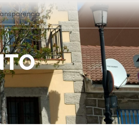
Transparencia
N
T
O
n