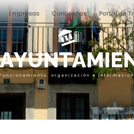
Empresas
Conócenos
Portal de 
A
Y
U
N
T
A
M
I
E
Funcionamiento, organización e informació