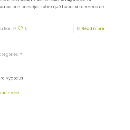
amos con consejos sobre qué hacer si tenemos un
 like it?
0
Read more
ategories
ero Nyctalus
ead more