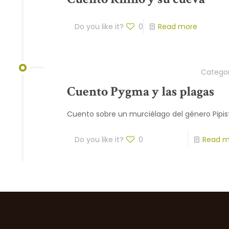
Do you like it?
0
Read more
Catego
Cuento Pygma y las plagas
Cuento sobre un murciélago del género Pipist
Do you like it?
0
Read m