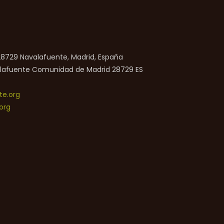
 28729 Navalafuente, Madrid, España
lafuente
Comunidad de Madrid
28729
ES
e.org
org