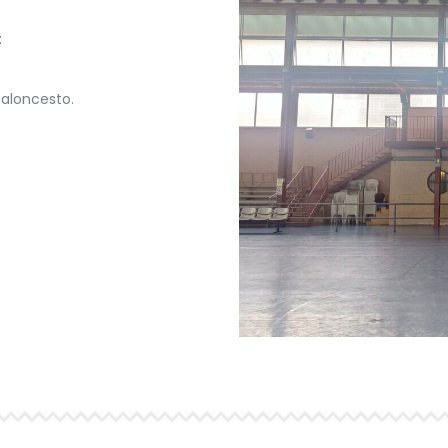
:
baloncesto.