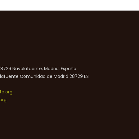
 28729 Navalafuente, Madrid, España
lafuente
Comunidad de Madrid
28729
ES
e.org
org