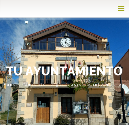
T
U
A
Y
U
N
T
A
M
I
E
N
T
O
Funcionamiento, organización e información