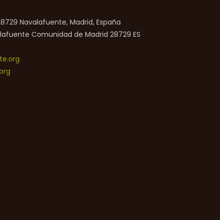
 28729 Navalafuente, Madrid, España
lafuente
Comunidad de Madrid
28729
ES
e.org
org