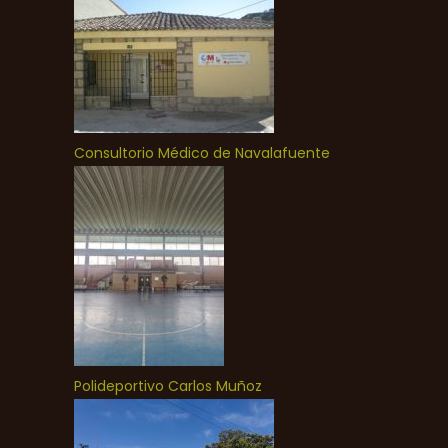
Consultorio Médico de Navalafuente
Polideportivo Carlos Muñoz