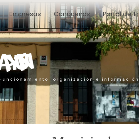
Empresas
Conócenos
Portal de 
E
A
Y
U
N
T
A
M
I
Funcionamiento, organización e informació