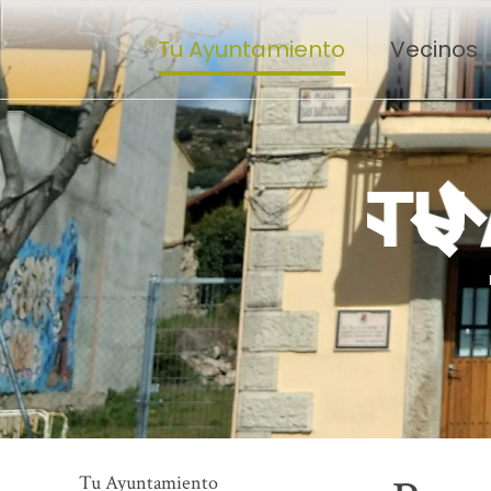
Tu Ayuntamiento
Vecinos
T
U
Tu Ayuntamiento