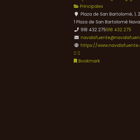
Principales
Plaza de San Bartolomé, 1,
1 Plaza de San Bartolomé
Nava
918 432 275
918 432 275
navalafuente@navalafuent
https://www.navalafuente.
Bookmark