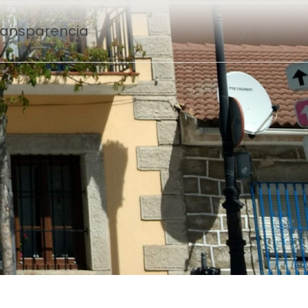
Transparencia
O
T
N
n