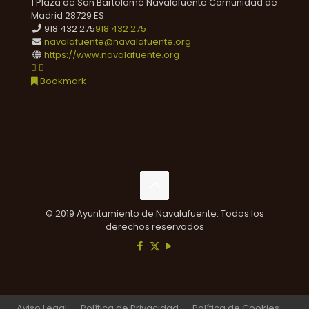
1 Plaza de San Bartolomé
Navalafuente
Comunidad de
Madrid
28729
ES
918 432 275
918 432 275
navalafuente@navalafuente.org
https://www.navalafuente.org
Bookmark
© 2019 Ayuntamiento de Navalafuente. Todos los
derechos reservados
Aviso Legal
Política de Privacidad
Política de Cookies