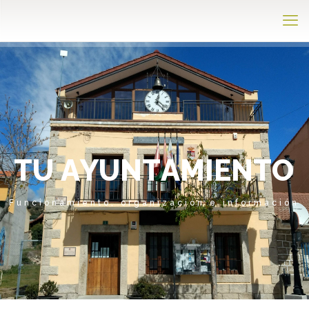
T
U
A
Y
U
N
T
A
M
I
E
N
T
O
Funcionamiento, organización e información