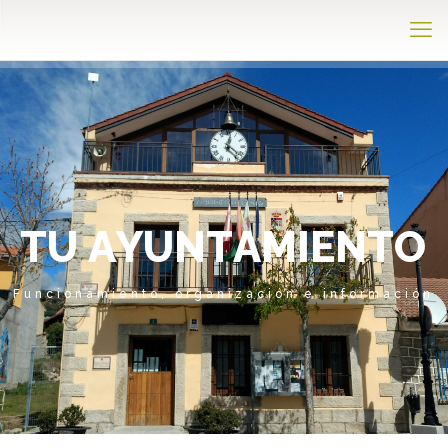
T
U
A
Y
U
N
T
A
M
I
E
N
T
O
Funcionamiento, organización e información