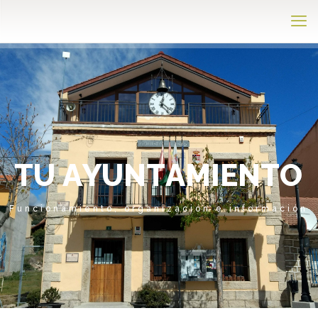
T
U
A
Y
U
N
T
A
M
I
E
N
T
O
Funcionamiento, organización e información