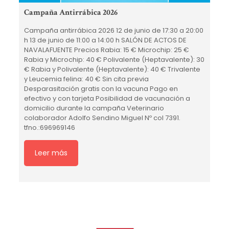
re
qu
Campaña Antirrábica 2026
mu
de
Campaña antirrábica 2026 12 de junio de 17:30 a 20:00
pe
h 13 de junio de 11:00 a 14:00 h SALÓN DE ACTOS DE
as
NAVALAFUENTE Precios Rabia: 15 € Microchip: 25 €
Rabia y Microchip: 40 € Polivalente (Heptavalente): 30
€ Rabia y Polivalente (Heptavalente): 40 € Trivalente
y Leucemia felina: 40 € Sin cita previa
Desparasitación gratis con la vacuna Pago en
efectivo y con tarjeta Posibilidad de vacunación a
domicilio durante la campaña Veterinario
colaborador Adolfo Sendino Miguel Nº col 7391.
tfno.:696969146
Se
La
Leer más
Na
co
co
dí
Gu
co
pr
de