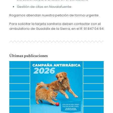
Gestión de citas en Navalafuente
Rogamos atiendan nuestra petición de forma urgente.
Para solicitar la tarjeta sanitaria deben contactar con el
ambulatorio de Guadalix de la Sierra, en el tf: 91 847 04 94
Últimas publicaciones
Ca
As
El
Sa
y 
en
At
en
co