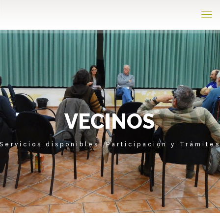
V
E
C
I
N
O
S
Servicios disponibles, Participación y Trámite