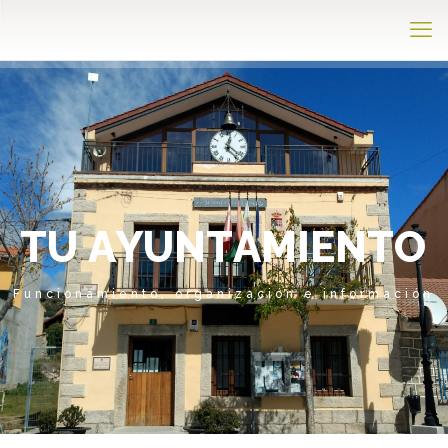
T
U
A
Y
U
N
T
A
M
I
E
N
T
O
Funcionamiento, organización e información