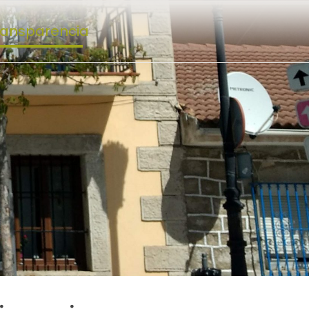
Transparencia
O
T
N
n