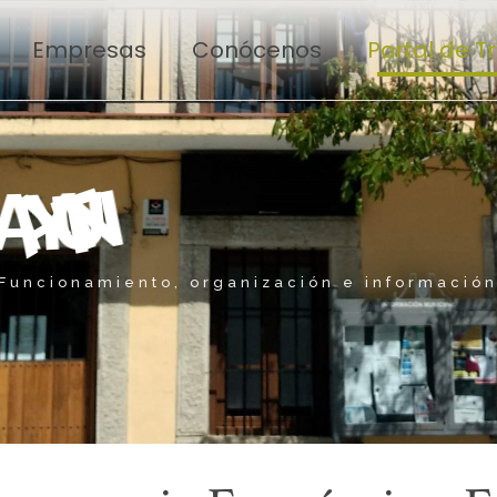
Empresas
Conócenos
Portal de 
E
I
A
Y
U
N
T
A
M
Funcionamiento, organización e informació