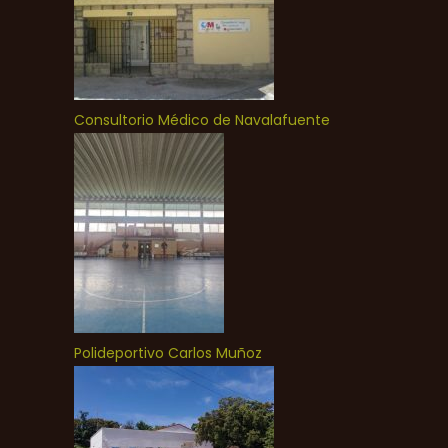
Consultorio Médico de Navalafuente
Polideportivo Carlos Muñoz