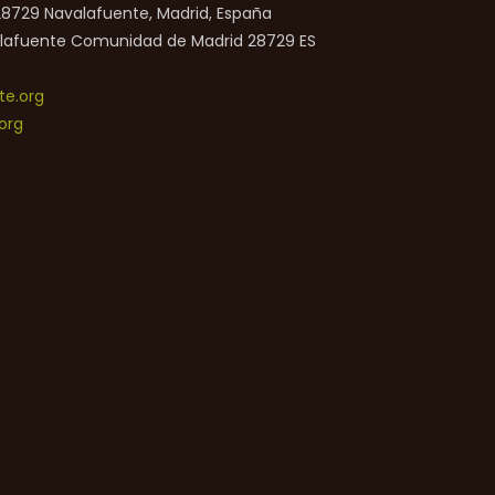
 28729 Navalafuente, Madrid, España
lafuente
Comunidad de Madrid
28729
ES
e.org
org