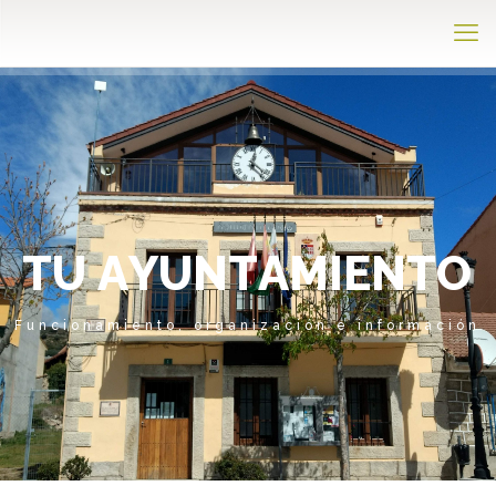
T
U
A
Y
U
N
T
A
M
I
E
N
T
O
Funcionamiento, organización e información