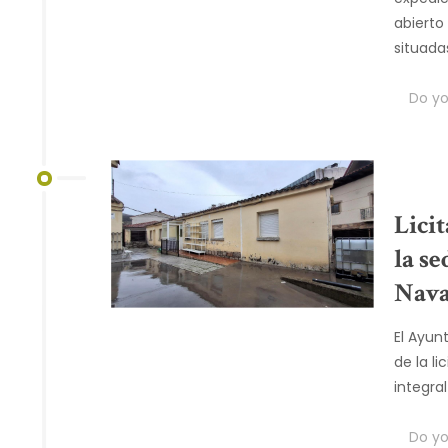
abierto
situad
Do you
Lici
la se
Nava
El Ayun
de la l
integra
Do you