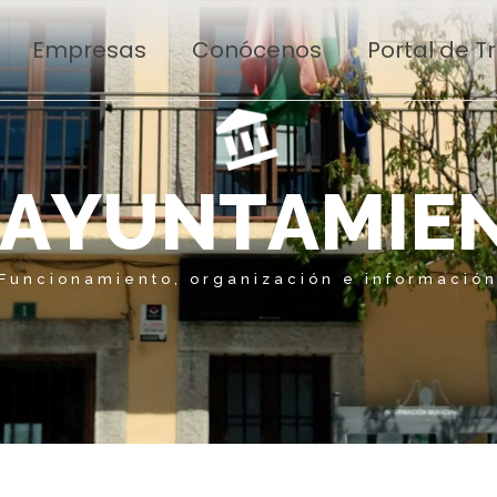
Empresas
Conócenos
Portal de 
A
Y
U
N
T
A
M
I
E
Funcionamiento, organización e informació