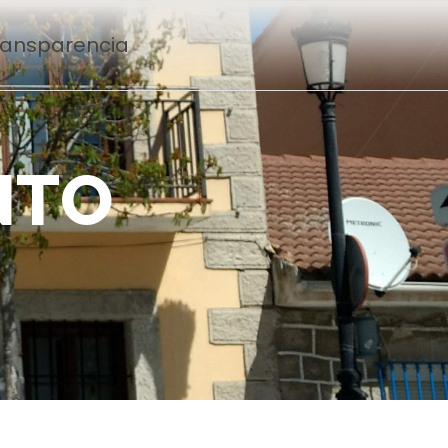
Transparencia
N
T
O
n