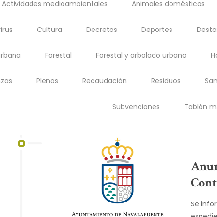
Actividades medioambientales
Animales domésticos
irus
Cultura
Decretos
Deportes
Dest
urbana
Forestal
Forestal y arbolado urbano
H
zas
Plenos
Recaudación
Residuos
San
Subvenciones
Tablón m
Anun
Cont
Se info
expedie