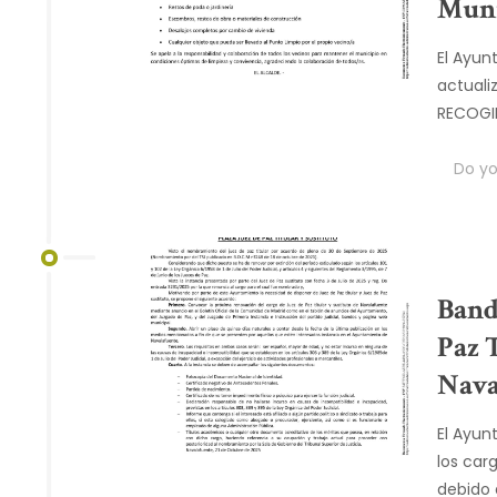
Muni
El Ayun
actuali
RECOGID
Do you
Band
Paz 
Nava
El Ayun
los car
debido 