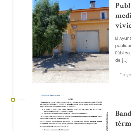
Publi
medi
vivi
El Ayun
publica
Público
de
[…]
Do you
Band
térm