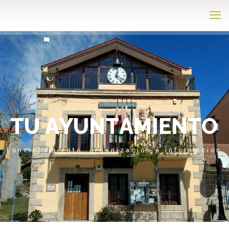
T
U
A
Y
U
N
T
A
M
I
E
N
T
O
Funcionamiento, organización e información