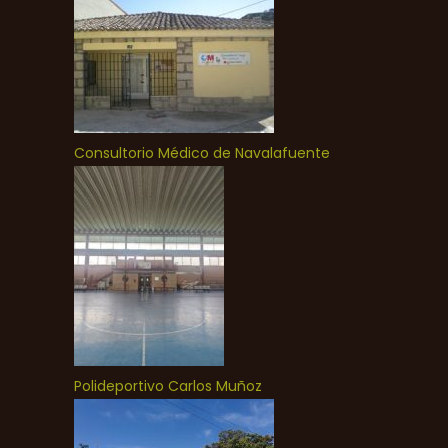
Consultorio Médico de Navalafuente
Polideportivo Carlos Muñoz