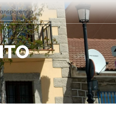
Transparencia
N
T
O
n