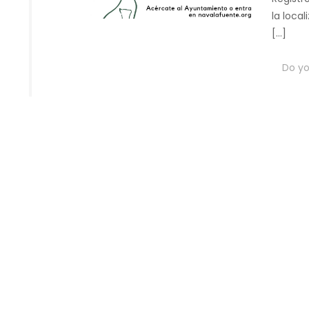
la loca
[…]
Do you