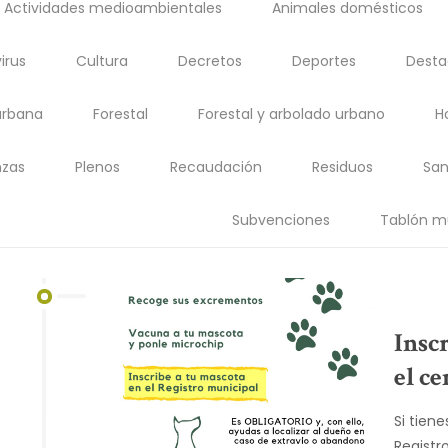
Actividades medioambientales
Animales domésticos
irus
Cultura
Decretos
Deportes
Dest
urbana
Forestal
Forestal y arbolado urbano
H
zas
Plenos
Recaudación
Residuos
San
Subvenciones
Tablón m
Insc
el c
Si tien
Registr