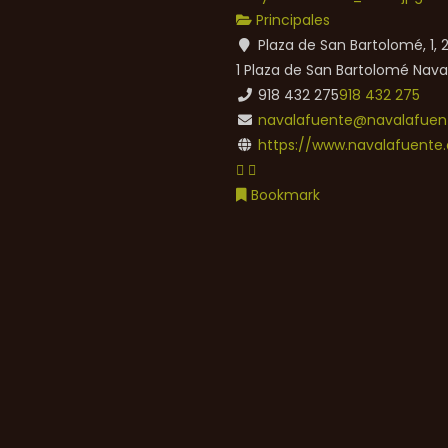
Principales
Plaza de San Bartolomé, 1,
1 Plaza de San Bartolomé
Nava
918 432 275
918 432 275
navalafuente@navalafuent
https://www.navalafuente.
Bookmark