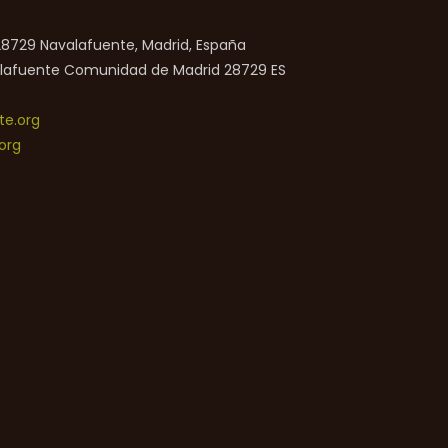
 28729 Navalafuente, Madrid, España
lafuente
Comunidad de Madrid
28729
ES
e.org
org