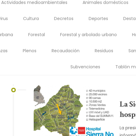
Actividades medioambientales
Animales domésticos
irus
Cultura
Decretos
Deportes
Dest
urbana
Forestal
Forestal y arbolado urbano
H
zas
Plenos
Recaudación
Residuos
San
Subvenciones
Tablón m
La S
hosp
La pres
informó