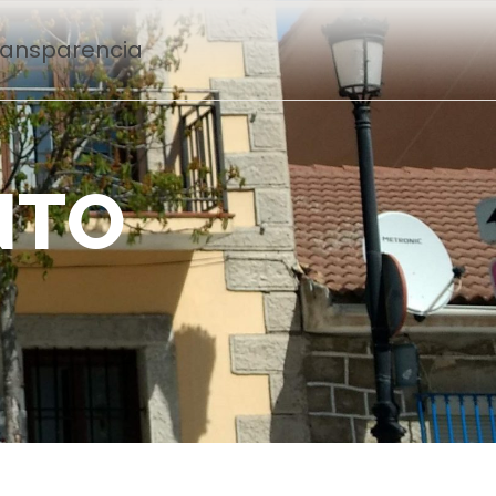
Transparencia
N
T
O
n