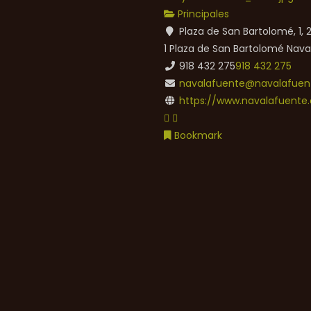
Principales
Plaza de San Bartolomé, 1,
1 Plaza de San Bartolomé
Nava
918 432 275
918 432 275
navalafuente@navalafuent
https://www.navalafuente.
Bookmark