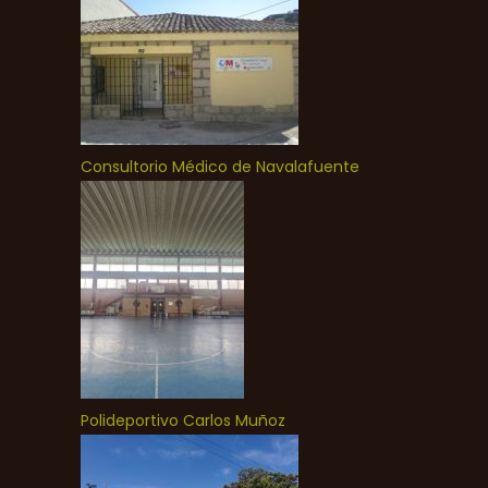
Consultorio Médico de Navalafuente
Polideportivo Carlos Muñoz