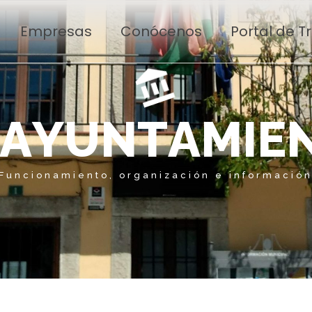
Empresas
Conócenos
Portal de 
A
Y
U
N
T
A
M
I
E
Funcionamiento, organización e informació