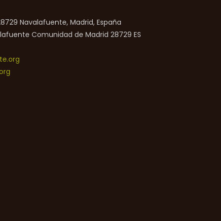
 28729 Navalafuente, Madrid, España
lafuente
Comunidad de Madrid
28729
ES
e.org
org