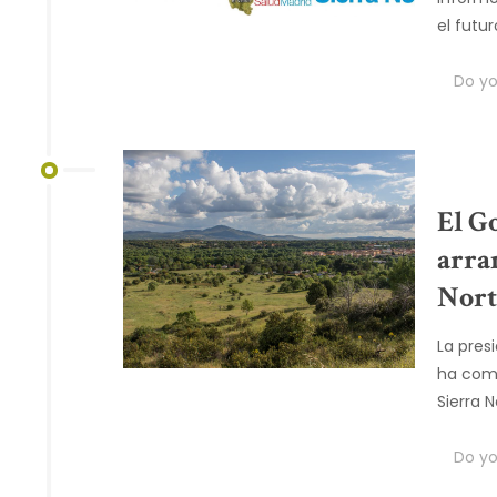
el futur
Do you
El G
arra
Nort
La pres
ha comu
Sierra 
Do you