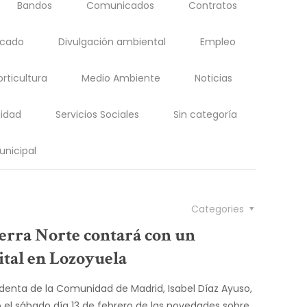
Bandos
Comunicados
Contratos
acado
Divulgación ambiental
Empleo
orticultura
Medio Ambiente
Noticias
idad
Servicios Sociales
Sin categoría
unicipal
Categories
ierra Norte contará con un
ital en Lozoyuela
identa de la Comunidad de Madrid, Isabel Díaz Ayuso,
 el sábado día 13 de febrero de las novedades sobre