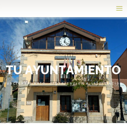
T
U
A
Y
U
N
T
A
M
I
E
N
T
O
Funcionamiento, organización e información