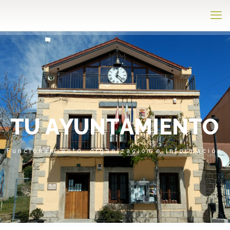
T
U
A
Y
U
N
T
A
M
I
E
N
T
O
Funcionamiento, organización e información