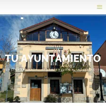
T
U
A
Y
U
N
T
A
M
I
E
N
T
O
Funcionamiento, organización e información