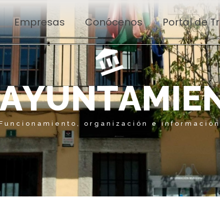
Empresas
Conócenos
Portal de 
A
Y
U
N
T
A
M
I
E
Funcionamiento, organización e informació