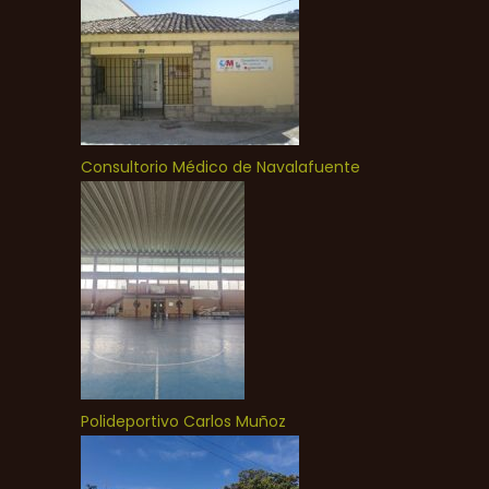
Consultorio Médico de Navalafuente
Polideportivo Carlos Muñoz