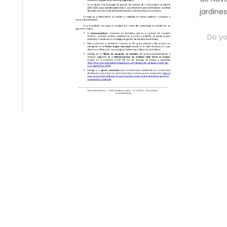
jardine
Do you