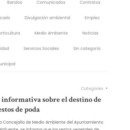
Bandos
Comunicados
Contratos
acado
Divulgación ambiental
Empleo
orticultura
Medio Ambiente
Noticias
idad
Servicios Sociales
Sin categoría
unicipal
Categories
 informativa sobre el destino de
estos de poda
a Concejalía de Medio Ambiente del Ayuntamiento
lafuente, se informa que los restos vegetales de