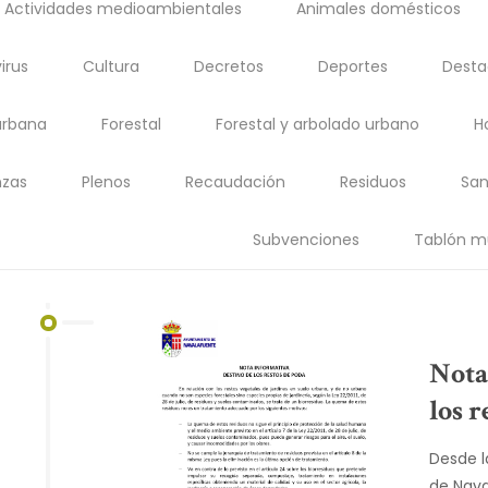
Actividades medioambientales
Animales domésticos
irus
Cultura
Decretos
Deportes
Dest
urbana
Forestal
Forestal y arbolado urbano
H
zas
Plenos
Recaudación
Residuos
San
Subvenciones
Tablón m
Nota
los r
Desde l
de Nava