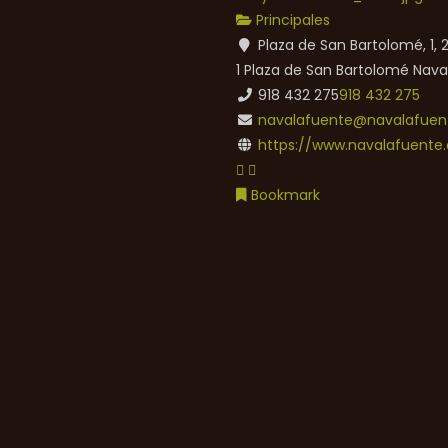
Principales
Plaza de San Bartolomé, 1,
1 Plaza de San Bartolomé
Nava
918 432 275
918 432 275
navalafuente@navalafuent
https://www.navalafuente.
Bookmark