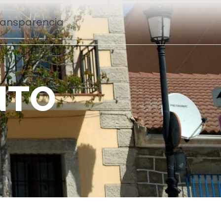
Transparencia
N
T
O
n