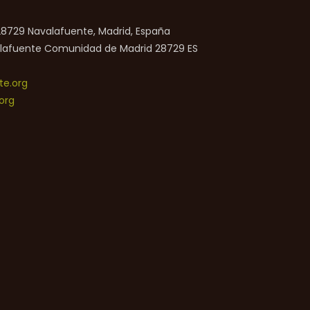
 28729 Navalafuente, Madrid, España
lafuente
Comunidad de Madrid
28729
ES
e.org
org