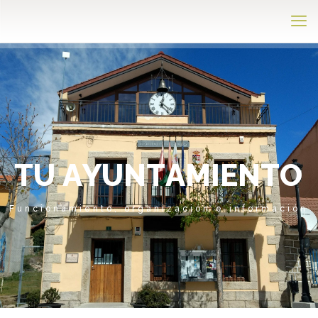
T
U
A
Y
U
N
T
A
M
I
E
N
T
O
Funcionamiento, organización e información