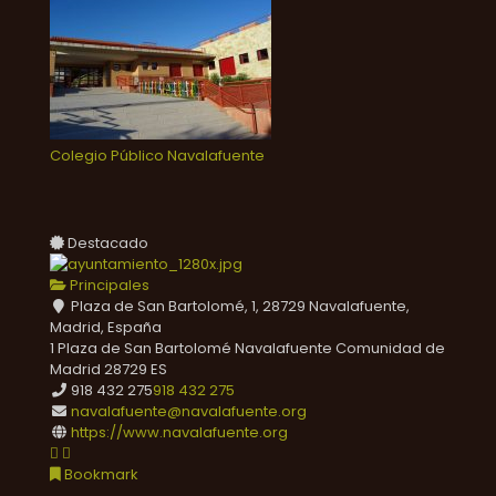
Colegio Público Navalafuente
Destacado
Principales
Plaza de San Bartolomé, 1, 28729 Navalafuente,
Madrid, España
1 Plaza de San Bartolomé
Navalafuente
Comunidad de
Madrid
28729
ES
918 432 275
918 432 275
navalafuente@navalafuente.org
https://www.navalafuente.org
Bookmark