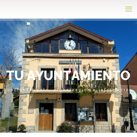
T
U
A
Y
U
N
T
A
M
I
E
N
T
O
Funcionamiento, organización e información