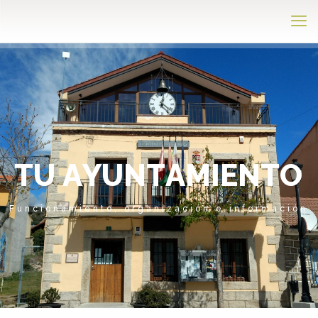
T
U
A
Y
U
N
T
A
M
I
E
N
T
O
Funcionamiento, organización e información