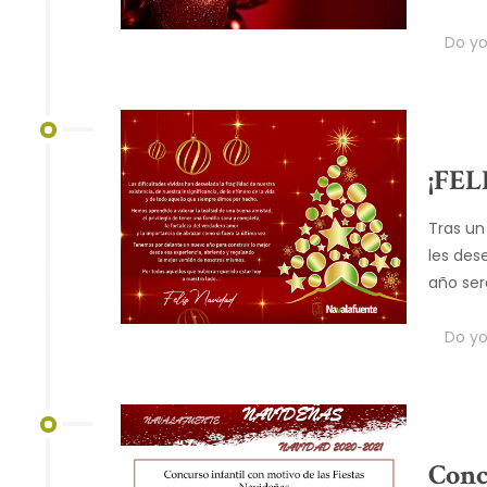
Do you
¡FEL
Tras un
les des
año ser
Do you
Conc