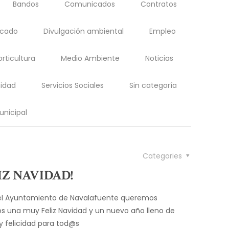
Bandos
Comunicados
Contratos
acado
Divulgación ambiental
Empleo
orticultura
Medio Ambiente
Noticias
idad
Servicios Sociales
Sin categoría
unicipal
Categories
IZ NAVIDAD!
el Ayuntamiento de Navalafuente queremos
s una muy Feliz Navidad y un nuevo año lleno de
 y felicidad para tod@s