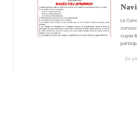
Navi
La Conc
convoca
cuyas B
partici
Do you