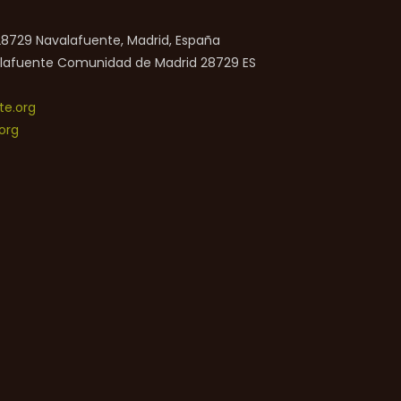
 28729 Navalafuente, Madrid, España
lafuente
Comunidad de Madrid
28729
ES
e.org
org