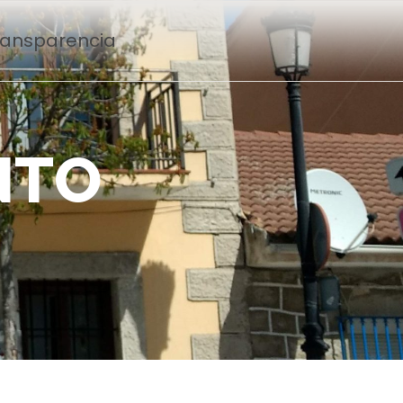
Transparencia
N
T
O
n