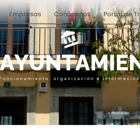
Empresas
Conócenos
Portal de 
A
Y
U
N
T
A
M
I
E
Funcionamiento, organización e informació