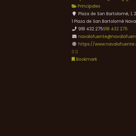
Principales
Plaza de San Bartolomé, 1,
1 Plaza de San Bartolomé
Nava
918 432 275
918 432 275
navalafuente@navalafuent
https://www.navalafuente.
Bookmark