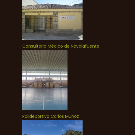
Consultorio Médico de Navalafuente
Polideportivo Carlos Muñoz