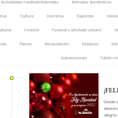
Actividades medioambientales
Animales domésticos
irus
Cultura
Decretos
Deportes
Dest
urbana
Forestal
Forestal y arbolado urbano
H
zas
Plenos
Recaudación
Residuos
San
Subvenciones
Tablón m
¡FEL
Desde 
desearo
alegría