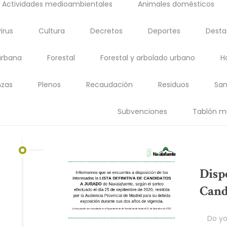
Actividades medioambientales
Animales domésticos
irus
Cultura
Decretos
Deportes
Dest
urbana
Forestal
Forestal y arbolado urbano
H
zas
Plenos
Recaudación
Residuos
San
Subvenciones
Tablón m
Dispo
Cand
Do you