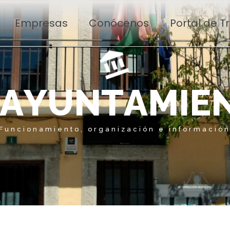
Empresas
Conócenos
Portal de 
A
Y
U
N
T
A
M
I
E
Funcionamiento, organización e informació