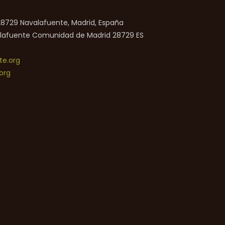
 28729 Navalafuente, Madrid, España
lafuente
Comunidad de Madrid
28729
ES
e.org
org