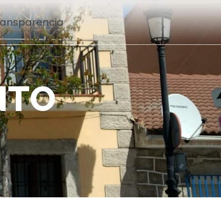
Transparencia
N
T
O
n