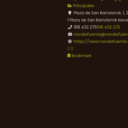
Principales
Plaza de San Bartolomé, 1,
1 Plaza de San Bartolomé
Nava
918 432 275
918 432 275
navalafuente@navalafuent
https://www.navalafuente.
Bookmark