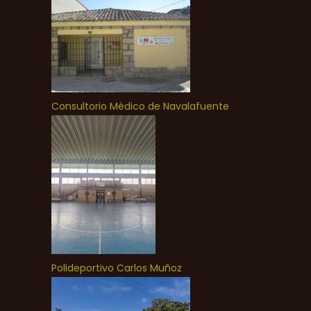
Consultorio Médico de Navalafuente
Polideportivo Carlos Muñoz