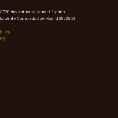
 28729 Navalafuente, Madrid, España
lafuente
Comunidad de Madrid
28729
ES
e.org
org