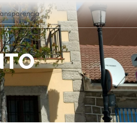
Transparencia
N
T
O
n