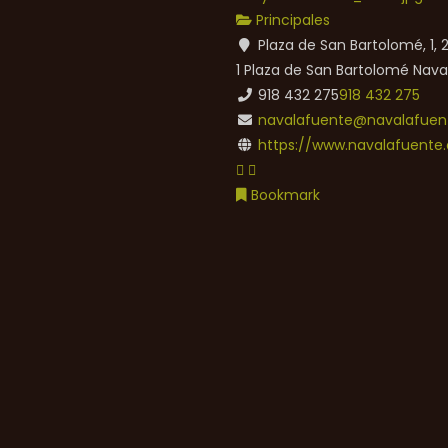
Principales
Plaza de San Bartolomé, 1,
1 Plaza de San Bartolomé
Nava
918 432 275
918 432 275
navalafuente@navalafuent
https://www.navalafuente.
Bookmark