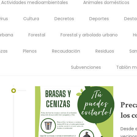
Actividades medioambientales
Animales domésticos
irus
Cultura
Decretos
Deportes
Dest
urbana
Forestal
Forestal y arbolado urbano
H
zas
Plenos
Recaudación
Residuos
San
Subvenciones
Tablón m
Preca
los 
Desde e
vecinos