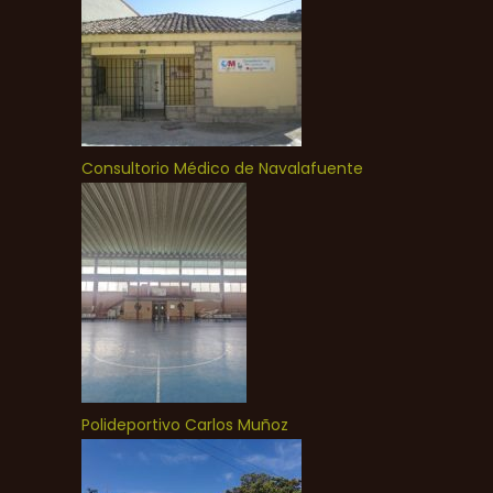
Consultorio Médico de Navalafuente
Polideportivo Carlos Muñoz