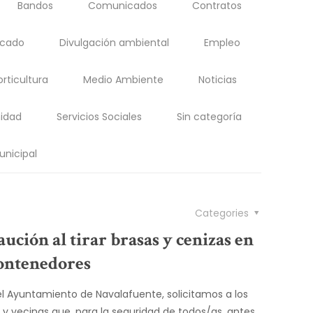
Bandos
Comunicados
Contratos
acado
Divulgación ambiental
Empleo
orticultura
Medio Ambiente
Noticias
idad
Servicios Sociales
Sin categoría
unicipal
Categories
ución al tirar brasas y cenizas en
contenedores
l Ayuntamiento de Navalafuente, solicitamos a los
 y vecinas que, para la seguridad de todos/as, antes