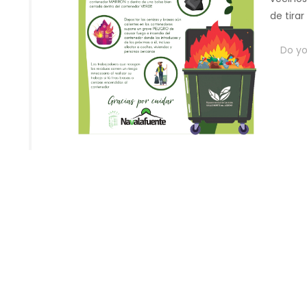
de tira
Do you