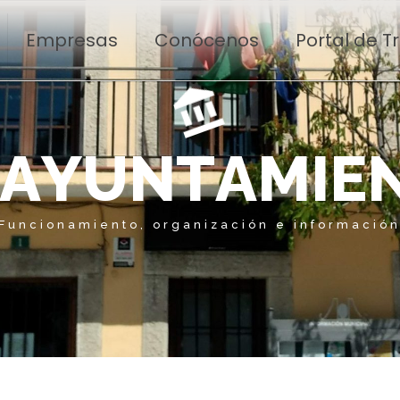
Empresas
Conócenos
Portal de 
A
Y
U
N
T
A
M
I
E
Funcionamiento, organización e informació