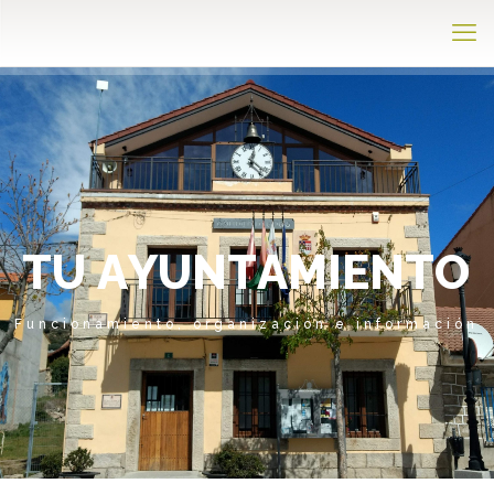
T
U
A
Y
U
N
T
A
M
I
E
N
T
O
Funcionamiento, organización e información