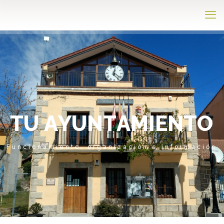
T
U
A
Y
U
N
T
A
M
I
E
N
T
O
Funcionamiento, organización e información