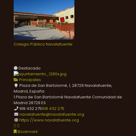
Colegio Público Navalafuente
Destacado
Principales
Plaza de San Bartolomé, 1, 28729 Navalafuente,
Madrid, España
1 Plaza de San Bartolomé
Navalafuente
Comunidad de
Madrid
28729
ES
918 432 275
918 432 275
navalafuente@navalafuente.org
https://www.navalafuente.org
Bookmark