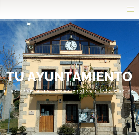
T
U
A
Y
U
N
T
A
M
I
E
N
T
O
Funcionamiento, organización e información