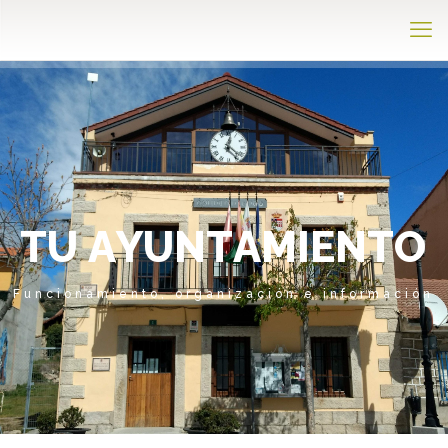
T
U
A
Y
U
N
T
A
M
I
E
N
T
O
Funcionamiento, organización e información