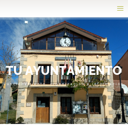
T
U
A
Y
U
N
T
A
M
I
E
N
T
O
Funcionamiento, organización e información