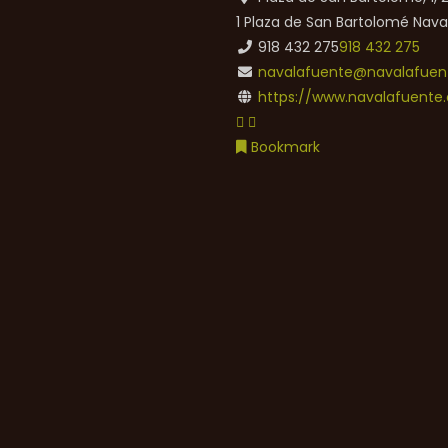
1 Plaza de San Bartolomé
Nava
918 432 275
918 432 275
navalafuente@navalafuent
https://www.navalafuente.
Bookmark