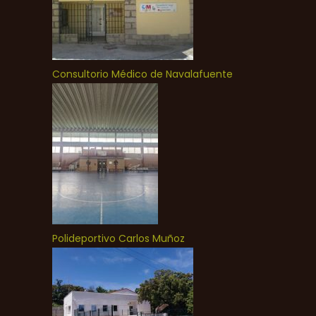
Consultorio Médico de Navalafuente
Polideportivo Carlos Muñoz