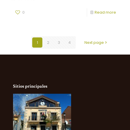
0
Read more
1
2
3
4
Next page
Sitios principales