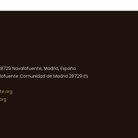
 28729 Navalafuente, Madrid, España
lafuente
Comunidad de Madrid
28729
ES
e.org
org