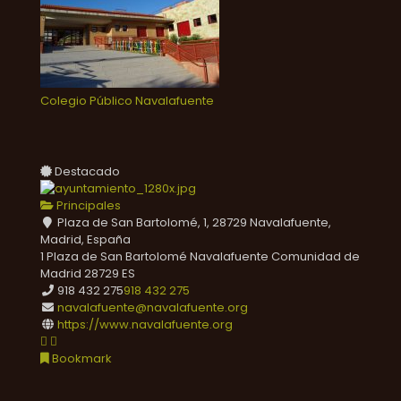
Colegio Público Navalafuente
Destacado
Principales
Plaza de San Bartolomé, 1, 28729 Navalafuente,
Madrid, España
1 Plaza de San Bartolomé
Navalafuente
Comunidad de
Madrid
28729
ES
918 432 275
918 432 275
navalafuente@navalafuente.org
https://www.navalafuente.org
Bookmark