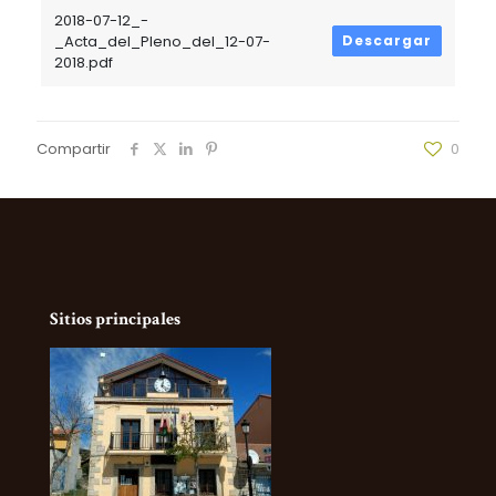
2018-07-12_-
_Acta_del_Pleno_del_12-07-
Descargar
2018.pdf
Compartir
0
Sitios principales