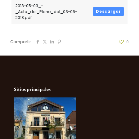
2018-05-03_-
_Acta_del_Pleno_del_03-05-
Descargar
2018.pdf
Compartir
0
Sitios principales