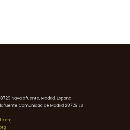
 28729 Navalafuente, Madrid, España
lafuente
Comunidad de Madrid
28729
ES
e.org
org