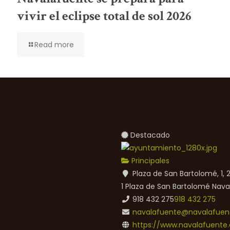
vivir el eclipse total de sol 2026
Read more
Destacado
Principales
Plaza de San Bartolomé, 1,
1 Plaza de San Bartolomé
Nava
918 432 275
918 432 275
navalafuente@navalafuent
https://www.navalafuente.