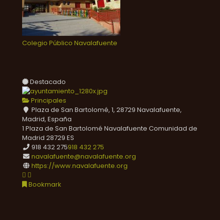
Colegio Público Navalafuente
Destacado
Principales
Plaza de San Bartolomé, 1, 28729 Navalafuente,
Madrid, España
1 Plaza de San Bartolomé
Navalafuente
Comunidad de
Madrid
28729
ES
918 432 275
918 432 275
navalafuente@navalafuente.org
https://www.navalafuente.org
Bookmark