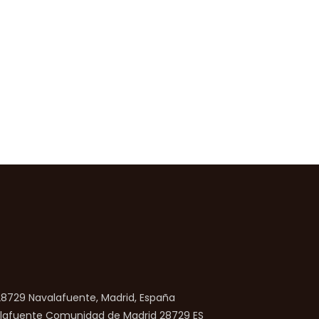
 28729 Navalafuente, Madrid, España
lafuente
Comunidad de Madrid
28729
ES