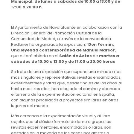
Municipal: de lunes a sábados de 10:00 a 13:00 y de
17:00 a 20:00 h.
El Ayuntamiento de Navalafuente en colaboración con la
Dirección General de Promoción Cultural de la
Comunidad de Madrid, a través de la convocatoria
RedItiner ha organizado la exposición: “
Don Fermín.
Una leyenda contemporánea de Manuel Marsol
“,
que estará abierta en el
Salón de Actos
de
martes a
sábados de 10:00 a 13:00 y de 17:00 a 20:00 horas
Se trata de una exposición que supone una mirada a las
más singulares y representativas revistas ensambladas,
experimentales y raras que, desde finales de los años 70
hasta nuestros días, han dibujado el camino y abonado
el terreno de la experimentación editorial en España,
con algunas pinceladas a proyectos similares en otros
lugares del mundo.
Más cercanas a la experimentación visual y al libro
objeto, que al clásico formato de lomo o grapa, las
revistas experimentales, ensambladas o raras, son
editadas en la mayoría de los casos por artistas o