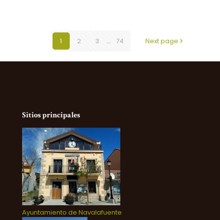
1
2
3
...
74
Next page
Sitios principales
Ayuntamiento de Navalafuente