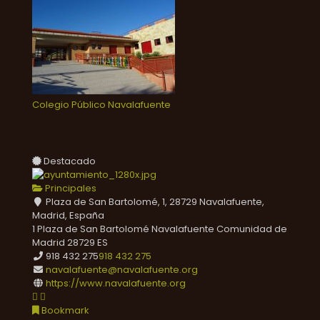
Colegio Público Navalafuente
Destacado
Principales
Plaza de San Bartolomé, 1, 28729 Navalafuente,
Madrid, España
1 Plaza de San Bartolomé
Navalafuente
Comunidad de
Madrid
28729
ES
918 432 275
918 432 275
navalafuente@navalafuente.org
https://www.navalafuente.org
Bookmark