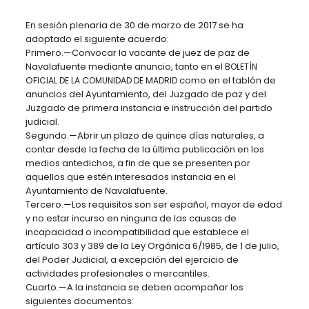
En sesión plenaria de 30 de marzo de 2017 se ha
adoptado el siguiente acuerdo:
Primero.—Convocar la vacante de juez de paz de
Navalafuente mediante anuncio, tanto
en el B
OLETÍN
O
C
M
como en el tablón de
FICIAL DE LA
OMUNIDAD DE
ADRID
anuncios
del Ayuntamiento, del Juzgado de paz y del
Juzgado de primera instancia e instrucción del
partido
judicial.
Segundo.—Abrir un plazo de quince días naturales, a
contar desde la fecha de la última
publicación en los
medios antedichos, a fin de que se presenten por
aquellos que estén
interesados instancia en el
Ayuntamiento de Navalafuente.
Tercero.—Los requisitos son ser español, mayor de edad
y no estar incurso en ninguna
de las causas de
incapacidad o incompatibilidad que establece el
artículo 303 y 389 de
la Ley Orgánica 6/1985, de 1 de julio,
del Poder Judicial, a excepción del ejercicio de
actividades
profesionales o mercantiles.
Cuarto.—A la instancia se deben acompañar los
siguientes documentos: