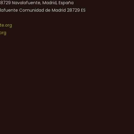
 28729 Navalafuente, Madrid, España
lafuente
Comunidad de Madrid
28729
ES
e.org
org