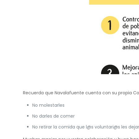
Recuerda que Navalafuente cuenta con su propia Col
No molestarles
No darles de comer
No retirar la comida que l@s voluntari@s les deja