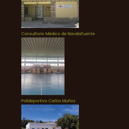
Consultorio Médico de Navalafuente
Polideportivo Carlos Muñoz