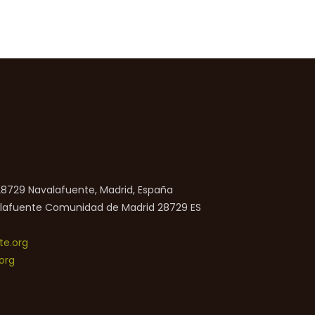
 28729 Navalafuente, Madrid, España
lafuente
Comunidad de Madrid
28729
ES
e.org
org