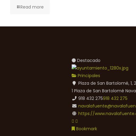
Read more
Destacado
Principales
Plaza de San Bartolomé, 1,
1 Plaza de San Bartolomé
Nava
918 432 275
918 432 275
navalafuente@navalafuent
https://www.navalafuente.
Bookmark