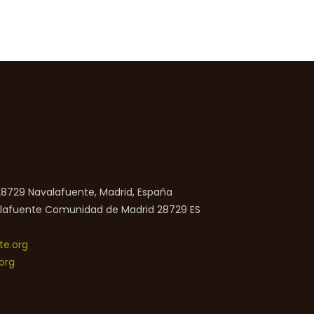
 28729 Navalafuente, Madrid, España
lafuente
Comunidad de Madrid
28729
ES
e.org
org