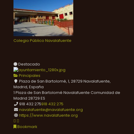
Colegio Público Navalafuente
Destacado
Principales
Plaza de San Bartolomé, 1, 28729 Navalafuente,
Madrid, España
1 Plaza de San Bartolomé
Navalafuente
Comunidad de
Madrid
28729
ES
918 432 275
918 432 275
navalafuente@navalafuente.org
https://www.navalafuente.org
Bookmark