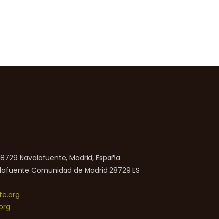
 28729 Navalafuente, Madrid, España
lafuente
Comunidad de Madrid
28729
ES
e.org
org