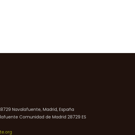
 28729 Navalafuente, Madrid, España
lafuente
Comunidad de Madrid
28729
ES
e.org